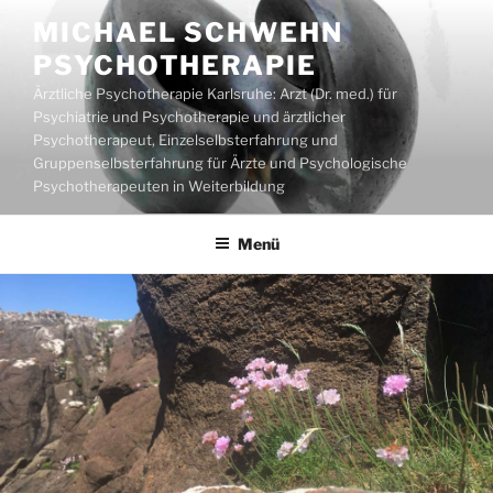
Zum
MICHAEL SCHWEHN
Inhalt
PSYCHOTHERAPIE
springen
Ärztliche Psychotherapie Karlsruhe: Arzt (Dr. med.) für
Psychiatrie und Psychotherapie und ärztlicher
Psychotherapeut, Einzelselbsterfahrung und
Gruppenselbsterfahrung für Ärzte und Psychologische
Psychotherapeuten in Weiterbildung
Menü