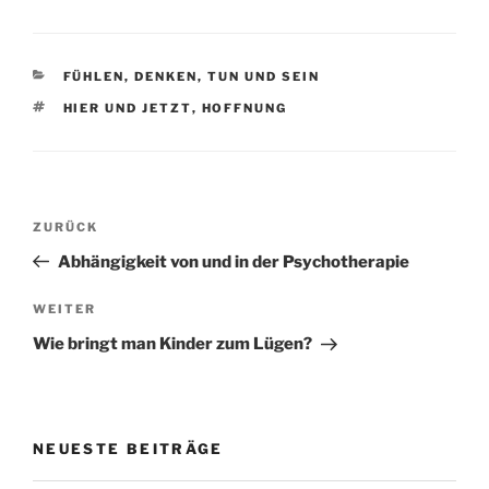
KATEGORIEN
FÜHLEN, DENKEN, TUN UND SEIN
SCHLAGWÖRTER
HIER UND JETZT
,
HOFFNUNG
Beitragsnavigation
Vorheriger
ZURÜCK
Beitrag
Abhängigkeit von und in der Psychotherapie
Nächster
WEITER
Beitrag
Wie bringt man Kinder zum Lügen?
NEUESTE BEITRÄGE