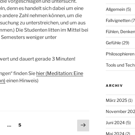
die vorgeschlagen und untersucht.
ln, denn es handelt sich dabei um eine
Allgemein
(5)
ne andere Zahl nehmen können, um die
Fallvignetten
(7
rsuchung zu unterstreichen, und um aus
men.) Die Studenten litten im Mittel bei
Fühlen, Denken
 Semesters weniger unter
Gefühle
(29)
Philosophieren
wert und dauert gerade 3 Minuten!
Tools und Tech
ngen“ finden Sie
hier (Meditation: Eine
on)
einen Hinweis)
ARCHIV
März 2025
(1)
November 20
Juni 2024
(5)
ng
Nächste
eite
Seite
…
5
Seite
Mai 2024
(2)