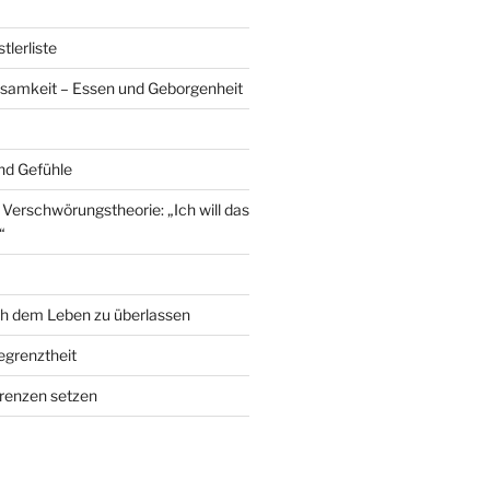
lerliste
samkeit – Essen und Geborgenheit
nd Gefühle
erschwörungstheorie: „Ich will das
“
ch dem Leben zu überlassen
grenztheit
renzen setzen