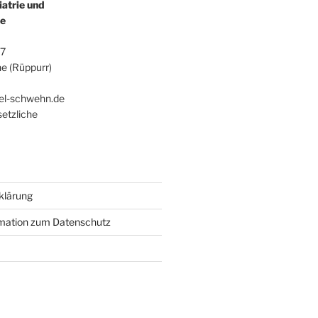
iatrie und
ie
47
e (Rüppurr)
0
ael-schwehn.de
setzliche
klärung
rmation zum Datenschutz