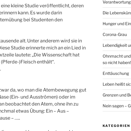
Verantwortung
eine kleine Studie veröffentlicht, deren
erinnern kann. Es wurde darin
Die Lebenskünst
 Atemübung bei Studenten den
Hunger und Ein
Corona-Grau
tausende alt. Unter anderem wird sie in
Lebendigkeit u
iese Studie erinnerte mich an ein Lied in
xtzeile lautete: „Die Wissenschaft hat
Ohnmacht und V
 (Pferde-)Fleisch enthält“.
so nicht haben!
.
Enttäuschung
Leben heißt si
 zwar da, wo man die Atembewegung gut
Grenzen und Be
Nase (Ein- und Ausströmen) oder im
 beobachtet den Atem, ohne ihn zu
Nein sagen – G
nchmal etwas Übung: Ein – Aus –
use – …..
KATEGORIEN