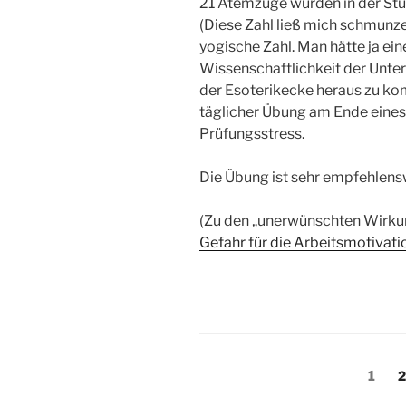
21 Atemzüge wurden in der Stu
(Diese Zahl ließ mich schmunze
yogische Zahl. Man hätte ja ei
Wissenschaftlichkeit der Unte
der Esoterikecke heraus zu kom
täglicher Übung am Ende eines
Prüfungsstress.
Die Übung ist sehr empfehlens
(Zu den „unerwünschten Wirku
Gefahr für die Arbeitsmotivati
Seitennummerieru
Seite
S
1
2