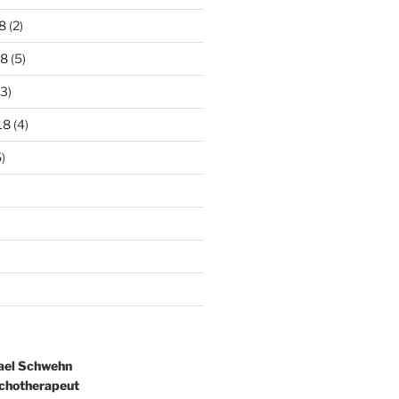
8
(2)
18
(5)
3)
18
(4)
)
ael Schwehn
ychotherapeut