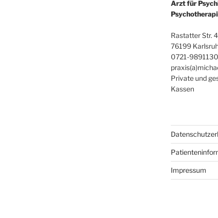
Arzt für Psych
Psychotherap
Rastatter Str. 
76199 Karlsruh
0721-989113
praxis(a)mich
Private und ge
Kassen
Datenschutzer
Patienteninfo
Impressum