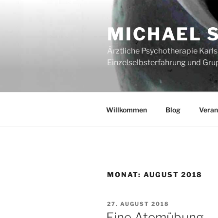
Zum
Inhalt
MICHAEL 
springen
Ärztliche Psychotherapie Karlsr
Einzelselbsterfahrung und Gru
Willkommen
Blog
Veran
MONAT:
AUGUST 2018
VERÖFFENTLICHT
27. AUGUST 2018
AM
Eine Atemübung