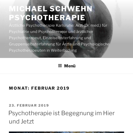
Zum
MICHAEL SCHWEHN
Inhalt
PSYCHOTHERAPIE
springen
Ärztliche Psychotherapie Karlsruhe: Arzt (Dr. med.) für
Psychiatrie und Psychotherapie und ärztlicher
Psychotherapeut, Einzelselbsterfahrung und
Gruppenselbsterfahrung für Ärzte und Psychologische
Psychotherapeuten in Weiterbildung
Menü
MONAT:
FEBRUAR 2019
VERÖFFENTLICHT
23. FEBRUAR 2019
AM
Psychotherapie ist Begegnung im Hier
und Jetzt