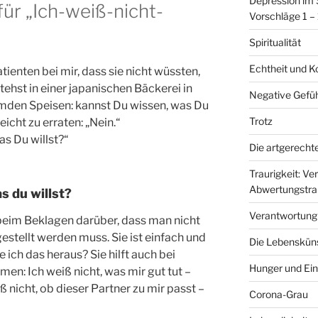
Depression im 
für „Ich-weiß-nicht-
Vorschläge 1 –
Spiritualität
Echtheit und K
ienten bei mir, dass sie nicht wüssten,
stehst in einer japanischen Bäckerei in
Negative Gefüh
emden Speisen: kannst Du wissen, was Du
Trotz
eicht zu erraten: „Nein.“
as Du willst?“
Die artgerecht
Traurigkeit: Ver
Abwertungstrau
s du willst?
Verantwortung
e beim Beklagen darüber, dass man nicht
estellt werden muss. Sie ist einfach und
Die Lebenskünst
 ich das heraus? Sie hilft auch bei
Hunger und Ein
en: Ich weiß nicht, was mir gut tut –
ß nicht, ob dieser Partner zu mir passt –
Corona-Grau