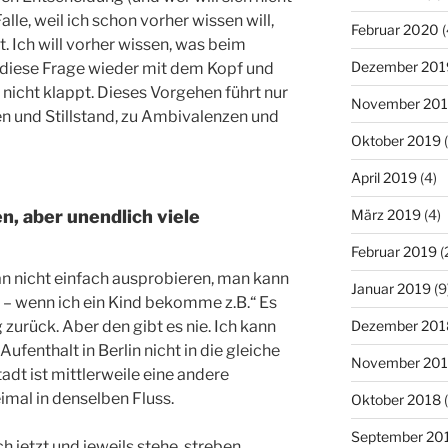
alle, weil ich schon vorher wissen will,
Februar 2020
(
 Ich will vorher wissen, was beim
Dezember 201
l diese Frage wieder mit dem Kopf und
nicht klappt. Dieses Vorgehen führt nur
November 20
 und Stillstand, zu Ambivalenzen und
Oktober 2019
(
April 2019
(4)
, aber unendlich viele
März 2019
(4)
Februar 2019
(
 nicht einfach ausprobieren, man kann
Januar 2019
(9
 – wenn ich ein Kind bekomme z.B.“ Es
 zurück. Aber den gibt es nie. Ich kann
Dezember 201
fenthalt in Berlin nicht in die gleiche
November 20
adt ist mittlerweile eine andere
mal in denselben Fluss.
Oktober 2018
(
September 20
 jetzt und jeweils stehe, streben