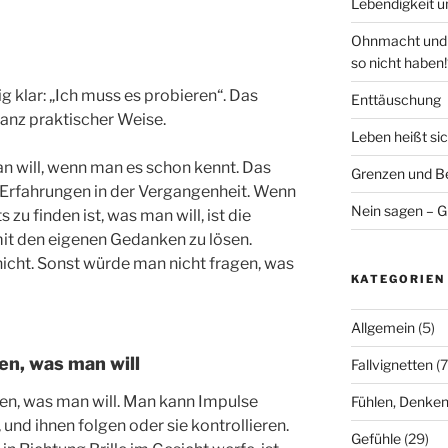
Lebendigkeit u
Ohnmacht und V
so nicht haben!
ig klar: „Ich muss es probieren“. Das
Enttäuschung
ganz praktischer Weise.
Leben heißt si
n will, wenn man es schon kennt. Das
Grenzen und Be
Erfahrungen in der Vergangenheit. Wenn
Nein sagen – G
zu finden ist, was man will, ist die
it den eigenen Gedanken zu lösen.
icht. Sonst würde man nicht fragen, was
KATEGORIEN
Allgemein
(5)
en, was man will
Fallvignetten
(7
en, was man will. Man kann Impulse
Fühlen, Denken
 und ihnen folgen oder sie kontrollieren.
Gefühle
(29)