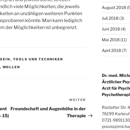
ndlich viele Möglichkeiten, die jeweils
August 2018
(5
hkeiten an unzähligen weiteren Punkten
Juli 2018
(3)
ausprobieren könnte. Man kann lediglich
um der Möglichkeiten ist unbegrenzt.
Juni 2018
(4)
Mai 2018
(11)
April 2018
(7)
 SEIN
,
TOOLS UND TECHNIKEN
,
WOLLEN
Dr. med. Mich
Ärztlicher Ps
Arzt für Psych
Psychotherap
WEITER
Nächster
Beitrag
Rastatter Str. 
ent
Freundschaft und Augenhöhe in der
76199 Karlsruh
– 15)
Therapie
0721-989113
praxis(a)mich