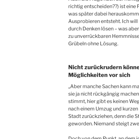
richtig entscheiden??) ist eine F
was später dabei herauskommt.
Ausprobieren entsteht. Ich wil
durch Denken lösen – was aber 
zu unverrückbaren Hemmnissen
Grübeln ohne Lösung.
Nicht zurückrudern können
Möglichkeiten vor sich
„Aber manche Sachen kann man
sie ja nicht rückgängig machen
stimmt, hier gibt es keinen Weg
nach einem Umzug und kurzen Au
Stadt zurückziehen, denn die St
geworden. Niemand steigt zwei
Doch von dem Punkt, an dem ich