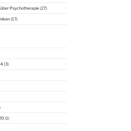
 über Psychotherapie
(27)
niken
(17)
24
(3)
)
20
(1)