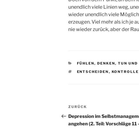
unendlich viele Linien weg, une
wieder unendlich viele Möglic
erzeugen. Viel mehr als ich je 
nie wieder zurück, aber der Ra
KATEGORIEN
FÜHLEN, DENKEN, TUN UND
SCHLAGWÖRTER
ENTSCHEIDEN
,
KONTROLLE
Beitragsnavigation
Vorheriger
ZURÜCK
Beitrag
Depression im Selbstmanagem
angehen (2. Teil: Vorschläge 11 