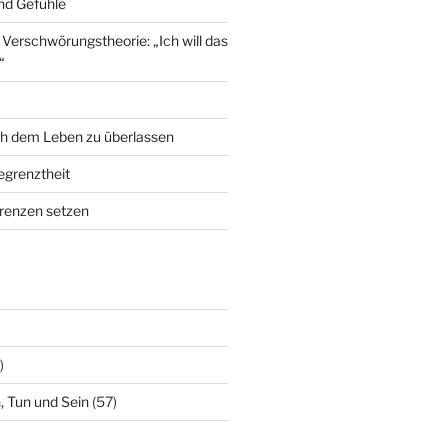
nd Gefühle
erschwörungstheorie: „Ich will das
“
ch dem Leben zu überlassen
grenztheit
renzen setzen
)
, Tun und Sein
(57)