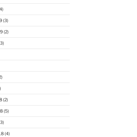
4)
9
(3)
19
(2)
3)
2)
)
8
(2)
18
(5)
3)
18
(4)