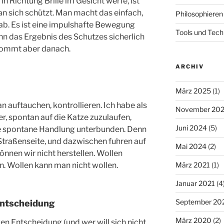
 Richtung Brille im Gesicht werfe, ist
n sich schützt. Man macht das einfach,
Philosophieren
ab. Es ist eine impulshafte Bewegung
Tools und Tech
nn das Ergebnis des Schutzes sicherlich
kommt aber danach.
ARCHIV
März 2025
(1)
 auftauchen, kontrollieren. Ich habe als
November 20
r, spontan auf die Katze zuzulaufen,
Juni 2024
(5)
die spontane Handlung unterbunden. Denn
Straßenseite, und dazwischen fuhren auf
Mai 2024
(2)
önnen wir nicht herstellen. Wollen
en. Wollen kann man nicht wollen.
März 2021
(1)
Januar 2021
(4
September 20
 Entscheidung
März 2020
(2)
en Entscheidung (und wer will sich nicht