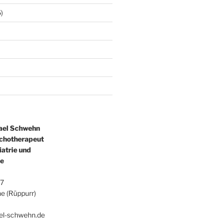
)
ael Schwehn
ychotherapeut
iatrie und
ie
47
e (Rüppurr)
0
ael-schwehn.de