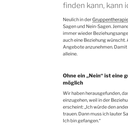
finden kann, kann i
Neulich in der
Gruppentherapi
Sagen und Nein-Sagen. Jemand 
immer wieder Beziehungsangeb
auch eine Beziehung wünscht. A
Angebote anzunehmen. Damit is
alleine.
Ohne ein „Nein“ ist eine 
möglich
Wir haben herausgefunden, dass
einzugehen, weil in der Bezieh
erscheint: „Ich würde den ande
trauen. Dann muss ich lauter S
Ich bin gefangen.“