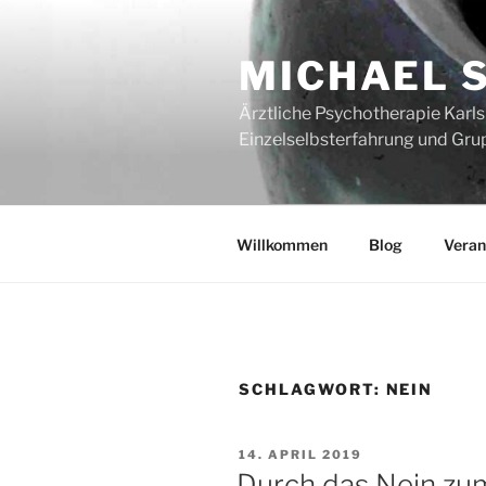
Zum
Inhalt
MICHAEL 
springen
Ärztliche Psychotherapie Karlsr
Einzelselbsterfahrung und Gru
Willkommen
Blog
Veran
SCHLAGWORT:
NEIN
VERÖFFENTLICHT
14. APRIL 2019
AM
Durch das Nein zu