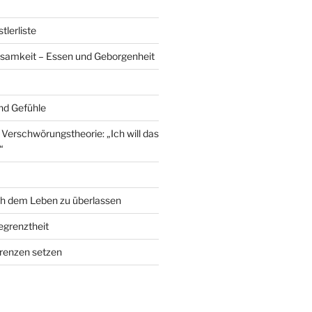
lerliste
samkeit – Essen und Geborgenheit
nd Gefühle
erschwörungstheorie: „Ich will das
“
ch dem Leben zu überlassen
grenztheit
renzen setzen