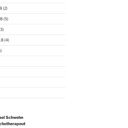
8
(2)
18
(5)
3)
18
(4)
)
ael Schwehn
ychotherapeut