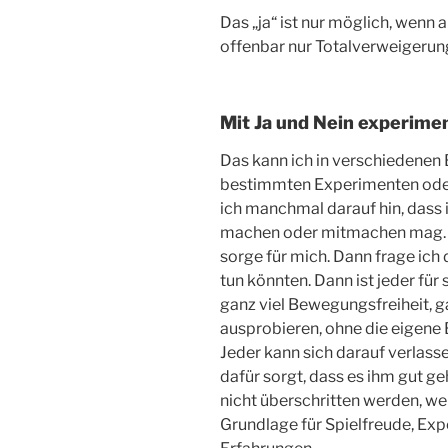
Das „ja“ ist nur möglich, wenn a
offenbar nur Totalverweigerung
Mit Ja und Nein experimen
Das kann ich in verschiedenen
bestimmten Experimenten oder
ich manchmal darauf hin, dass i
machen oder mitmachen mag. Ic
sorge für mich. Dann frage ich 
tun könnten. Dann ist jeder für
ganz viel Bewegungsfreiheit, ga
ausprobieren, ohne die eigene 
Jeder kann sich darauf verlasse
dafür sorgt, dass es ihm gut g
nicht überschritten werden, wenn
Grundlage für Spielfreude, Ex