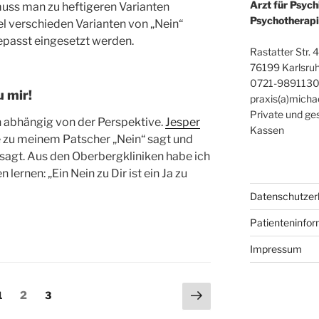
Arzt für Psych
muss man zu heftigeren Varianten
Psychotherap
el verschieden Varianten von „Nein“
epasst eingesetzt werden.
Rastatter Str. 
76199 Karlsruh
0721-989113
u mir!
praxis(a)mich
Private und ge
ch abhängig von der Perspektive.
Jesper
Kassen
ie zu meinem Patscher „Nein“ sagt und
n sagt. Aus den Oberbergkliniken habe ich
 lernen: „Ein Nein zu Dir ist ein Ja zu
Datenschutzer
Patienteninfo
Impressum
ng
Nächste
Seite
Seite
Seite
1
2
3
Seite