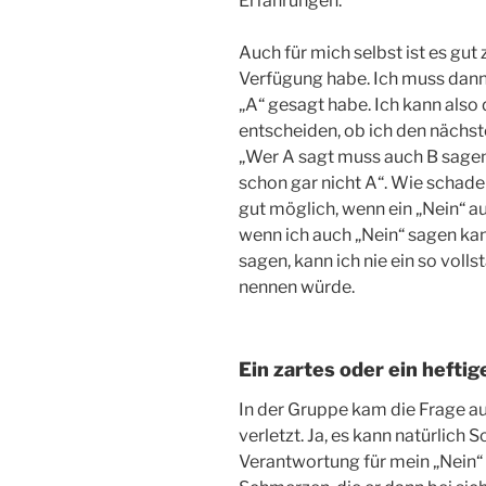
Erfahrungen.
Auch für mich selbst ist es gut 
Verfügung habe. Ich muss dann 
„A“ gesagt habe. Ich kann also
entscheiden, ob ich den nächst
„Wer A sagt muss auch B sagen“
schon gar nicht A“. Wie schade 
gut möglich, wenn ein „Nein“ au
wenn ich auch „Nein“ sagen kann
sagen, kann ich nie ein so voll
nennen würde.
Ein zartes oder ein hefti
In der Gruppe kam die Frage au
verletzt. Ja, es kann natürlich
Verantwortung für mein „Nein“ 