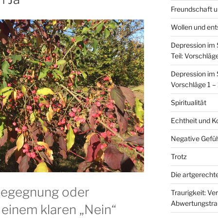
Freundschaft u
Wollen und ent
Depression im
Teil: Vorschläge
Depression im 
Vorschläge 1 –
Spiritualität
Echtheit und K
Negative Gefüh
Trotz
Die artgerecht
 Begegnung oder
Traurigkeit: Ver
Abwertungstrau
 einem klaren „Nein“