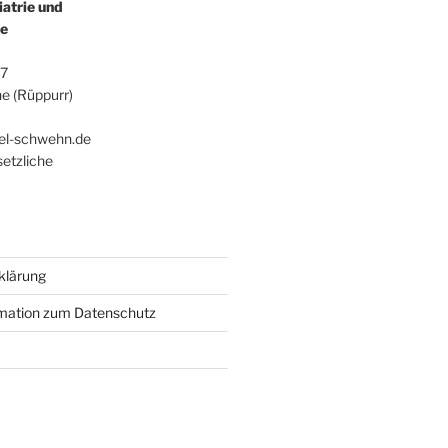
iatrie und
ie
47
e (Rüppurr)
0
ael-schwehn.de
setzliche
klärung
rmation zum Datenschutz