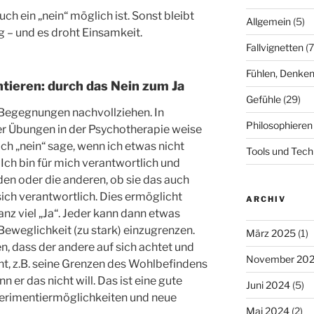
uch ein „nein“ möglich ist. Sonst bleibt
Allgemein
(5)
 – und es droht Einsamkeit.
Fallvignetten
(7
Fühlen, Denken
tieren: durch das Nein zum Ja
Gefühle
(29)
 Begegnungen nachvollziehen. In
Philosophieren
 Übungen in der Psychotherapie weise
ch „nein“ sage, wenn ich etwas nicht
Tools und Tech
h bin für mich verantwortlich und
den oder die anderen, ob sie das auch
 sich verantwortlich. Dies ermöglicht
ARCHIV
nz viel „Ja“. Jeder kann dann etwas
Beweglichkeit (zu stark) einzugrenzen.
März 2025
(1)
n, dass der andere auf sich achtet und
November 20
eht, z.B. seine Grenzen des Wohlbefindens
 er das nicht will. Das ist eine gute
Juni 2024
(5)
perimentiermöglichkeiten und neue
Mai 2024
(2)