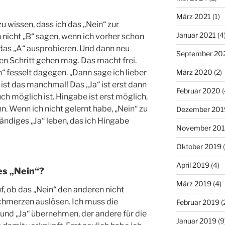
März 2021
(1)
zu wissen, dass ich das „Nein“ zur
Januar 2021
(4
nicht „B“ sagen, wenn ich vorher schon
 das „A“ ausprobieren. Und dann neu
September 20
en Schritt gehen mag. Das macht frei.
März 2020
(2)
 fesselt dagegen. „Dann sage ich lieber
ist das manchmal! Das „Ja“ ist erst dann
Februar 2020
(
ch möglich ist. Hingabe ist erst möglich,
. Wenn ich nicht gelernt habe, „Nein“ zu
Dezember 201
ständiges „Ja“ leben, das ich Hingabe
November 20
Oktober 2019
(
April 2019
(4)
ges „Nein“?
März 2019
(4)
f, ob das „Nein“ den anderen nicht
 Schmerzen auslösen. Ich muss die
Februar 2019
(
und „Ja“ übernehmen, der andere für die
Januar 2019
(9