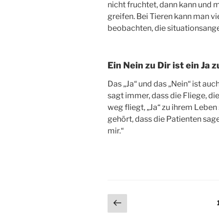
nicht fruchtet, dann kann und 
greifen. Bei Tieren kann man vi
beobachten, die situationsang
Ein Nein zu Dir ist ein Ja z
Das „Ja“ und das „Nein“ ist au
sagt immer, dass die Fliege, d
weg fliegt, „Ja“ zu ihrem Lebe
gehört, dass die Patienten sagen
mir.“
Seitennummerieru
Vorherige
Seite