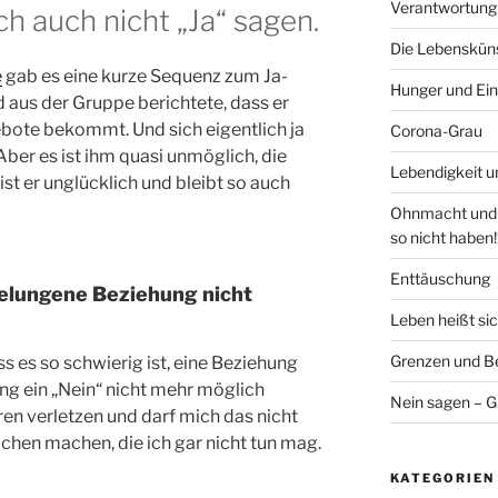
Verantwortung
ch auch nicht „Ja“ sagen.
Die Lebenskünst
e
gab es eine kurze Sequenz zum Ja-
Hunger und Ein
aus der Gruppe berichtete, dass er
ote bekommt. Und sich eigentlich ja
Corona-Grau
ber es ist ihm quasi unmöglich, die
Lebendigkeit u
t er unglücklich und bleibt so auch
Ohnmacht und V
so nicht haben!
Enttäuschung
gelungene Beziehung nicht
Leben heißt si
Grenzen und Be
 es so schwierig ist, eine Beziehung
ung ein „Nein“ nicht mehr möglich
Nein sagen – G
ren verletzen und darf mich das nicht
achen machen, die ich gar nicht tun mag.
KATEGORIEN